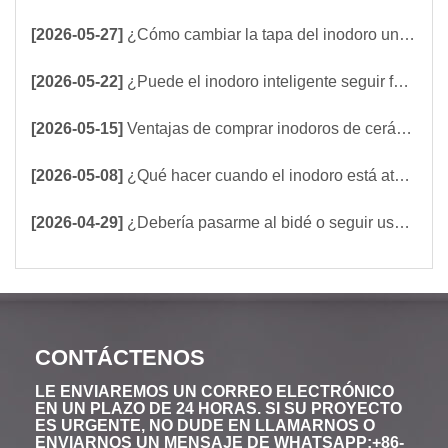
[2026-05-27]
¿Cómo cambiar la tapa del inodoro uno mismo?
[2026-05-22]
¿Puede el inodoro inteligente seguir funcionando cuando no hay electricidad? ¿Debe elegir un inodoro inteligente con tanque incorporado o sin tanque?
[2026-05-15]
Ventajas de comprar inodoros de cerámica al por mayor directamente de fábrica.
[2026-05-08]
¿Qué hacer cuando el inodoro está atascado? ¡5 maneras fáciles de desatascar un inodoro!
[2026-04-29]
¿Debería pasarme al bidé o seguir usando papel higiénico?
CONTÁCTENOS
LE ENVIAREMOS UN CORREO ELECTRÓNICO
EN UN PLAZO DE 24 HORAS. SI SU PROYECTO
ES URGENTE, NO DUDE EN LLAMARNOS O
ENVIARNOS UN MENSAJE DE WHATSAPP:+86-