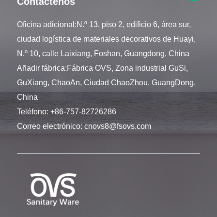
Contáctenos
Oficina adicional:N.º 13, piso 2, edificio 6, área sur,
ciudad logística de materiales decorativos de Huayi,
N.º 10, calle Laixiang, Foshan, Guangdong, China
Añadir fábrica:Fábrica OVS, Zona industrial GuSi,
GuXiang, ChaoAn, Ciudad ChaoZhou, GuangDong,
China
Teléfono:
+86-757-82726286
Correo electrónico:
cnovs8@fsovs.com