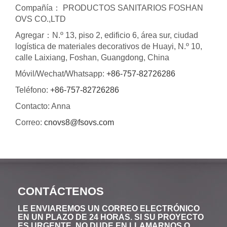
Compañía： PRODUCTOS SANITARIOS FOSHAN
OVS CO.,LTD
Agregar：N.º 13, piso 2, edificio 6, área sur, ciudad
logística de materiales decorativos de Huayi, N.º 10,
calle Laixiang, Foshan, Guangdong, China
Móvil/Wechat/Whatsapp:
+86-757-82726286
Teléfono:
+86-757-82726286
Contacto: Anna
Correo:
cnovs8@fsovs.com
CONTÁCTENOS
LE ENVIAREMOS UN CORREO ELECTRÓNICO
EN UN PLAZO DE 24 HORAS. SI SU PROYECTO
ES URGENTE, NO DUDE EN LLAMARNOS O