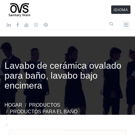
IDIOMA
Lavabo de cerámica ovalado
para baño, lavabo bajo
encimera
HOGAR
PRODUCTOS
PRODUCTOS PARA EL BAÑO
LAVABO DE BAÑO BAJO ENCIMERA
LAVABO DE CERÁMICA OVALADO PARA BAÑO,
LAVABO BAJO ENCIMERA