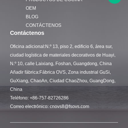
OEM
BLOG
CONTÁCTENOS
Contáctenos
Oficina adicional:N.º 13, piso 2, edificio 6, área sur,
ciudad logística de materiales decorativos de Huayi,
N.º 10, calle Laixiang, Foshan, Guangdong, China
Añadir fábrica:Fábrica OVS, Zona industrial GuSi,
GuXiang, ChaoAn, Ciudad ChaoZhou, GuangDong,
China
Teléfono:
+86-757-82726286
Correo electrónico:
cnovs8@fsovs.com