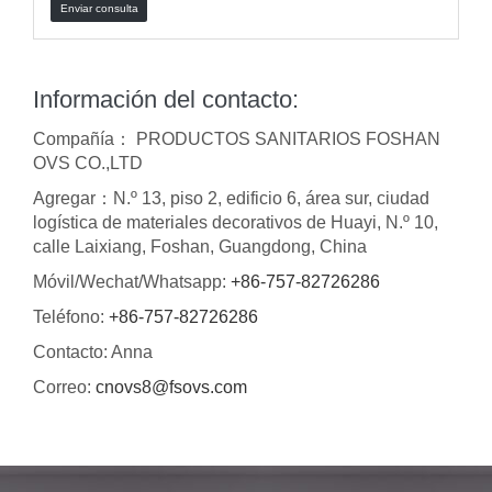
Enviar consulta
Información del contacto:
Compañía： PRODUCTOS SANITARIOS FOSHAN
OVS CO.,LTD
Agregar：N.º 13, piso 2, edificio 6, área sur, ciudad
logística de materiales decorativos de Huayi, N.º 10,
calle Laixiang, Foshan, Guangdong, China
Móvil/Wechat/Whatsapp:
+86-757-82726286
Teléfono:
+86-757-82726286
Contacto: Anna
Correo:
cnovs8@fsovs.com