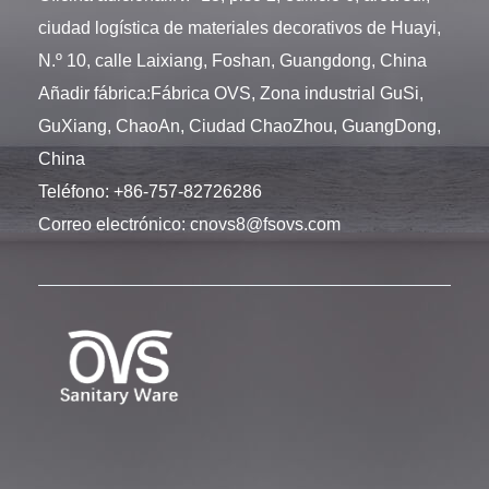
ciudad logística de materiales decorativos de Huayi,
N.º 10, calle Laixiang, Foshan, Guangdong, China
Añadir fábrica:Fábrica OVS, Zona industrial GuSi,
GuXiang, ChaoAn, Ciudad ChaoZhou, GuangDong,
China
Teléfono:
+86-757-82726286
Correo electrónico:
cnovs8@fsovs.com